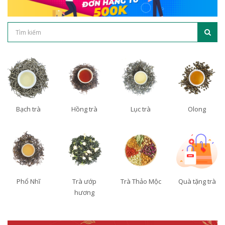
Bạch trà
Hồng trà
Lục trà
Olong
Phổ Nhĩ
Trà ướp
Trà Thảo Mộc
Quà tặng trà
hương