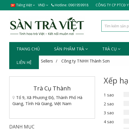
Tiếng Việt
VND
Hotline: 0961959918
CÔNG TY CP PTCĐ Y
TRANG CHỦ
SẢN PHẨM TRÀ
TRÀ CỤ
Trang chủ
Sellers
Công ty TNHH Thành Sơn
LIÊN HỆ
Xếp hạ
Trà Cụ Thành
1 sao
Tổ 9, Xã Phương Độ, Thành Phố Hà
Giang, Tỉnh Hà Giang, Việt Nam
2 sao
3 sao
4 sao
DANH MỤC