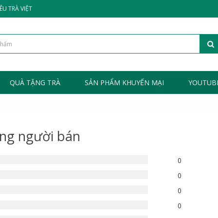
ÊU TRÀ VIỆT
QUÀ TẶNG TRÀ
SẢN PHẨM KHUYẾN MẠI
YOUTUB
ng người bán
0
0
0
0