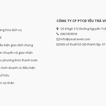
CÔNG TY CP PTCĐ YÊU TRÀ VI
Số 8 Ngõ 312 Đường Nguyễn Trã
àng hóa dịch vụ
0961959918
á
info@yeutraviet.com
Mã số thuế/Số QĐ thành lập: 0
iều kiện giao dịch chung
ận chuyển và giao nhận
các phương thức thanh toán
ực kinh doanh có điều kiện
 sở hữu
in cá nhân