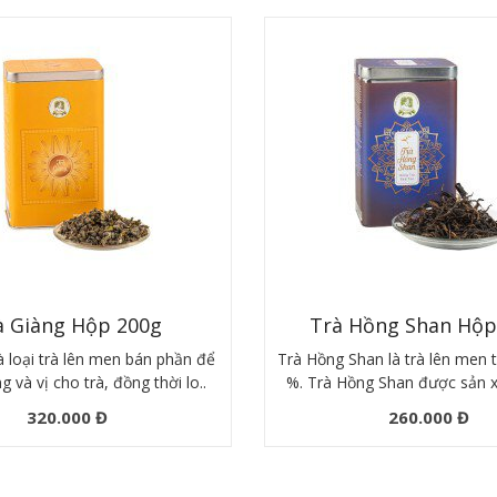
à Giàng Hộp 200g
Trà Hồng Shan Hộp
à loại trà lên men bán phần để
Trà Hồng Shan là trà lên men 
 và vị cho trà, đồng thời lo..
%. Trà Hồng Shan được sản xu
320.000 Đ
260.000 Đ