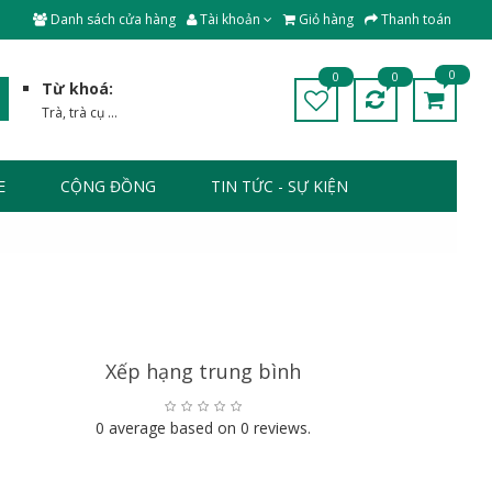
Danh sách cửa hàng
Tài khoản
Giỏ hàng
Thanh toán
0
0
0
Từ khoá:
Trà
,
trà cụ
...
E
CỘNG ĐỒNG
TIN TỨC - SỰ KIỆN
Xếp hạng trung bình
0 average based on 0 reviews.