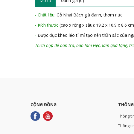
Mô tả
Đánh giá (0)
- Chất liệu
: Gỗ Nhai Bách già đanh, thơm nức
- Kích thước
(cao x rộng x sâu): 19.2 x 10.9 x 8.6 cm
-
Được đục khéo léo tỉ mỉ tạo nên thần sắc của ngà
Thích hợp để bàn trà, bàn làm việc, làm quà tặng, tr
CỘNG ĐỒNG
THÔNG
Thông ti
Thông tin