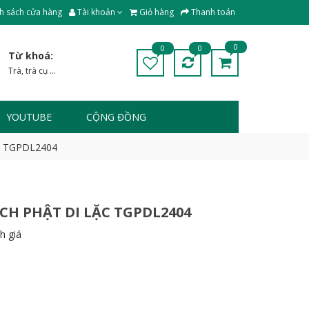
h sách cửa hàng
Tài khoản
Giỏ hàng
Thanh toán
0
0
0
Từ khoá:
Trà
,
trà cụ
...
YOUTUBE
CỘNG ĐỒNG
ặc TGPDL2404
H PHẬT DI LẶC TGPDL2404
h giá