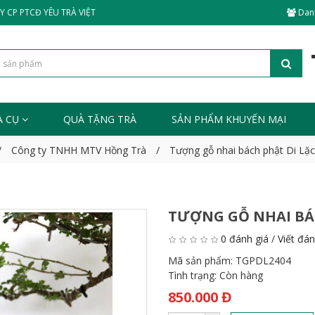
 CP PTCĐ YÊU TRÀ VIỆT
Dan
À CỤ
QUÀ TẶNG TRÀ
SẢN PHẨM KHUYẾN MẠI
Công ty TNHH MTV Hồng Trà
Tượng gỗ nhai bách phật Di L
TƯỢNG GỖ NHAI BÁC
0 đánh giá
/
Viết đán
Mã sản phẩm:
TGPDL2404
Tình trạng:
Còn hàng
850.000 Đ