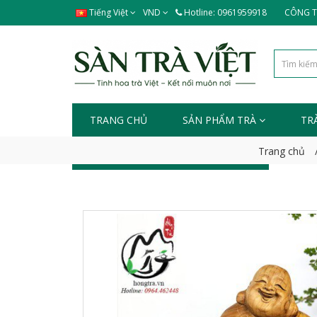
Tiếng Việt
VND
Hotline: 0961959918
CÔNG TY
TRANG CHỦ
SẢN PHẨM TRÀ
TR
Trang chủ
TIN TỨC - SỰ KIỆN
LIÊN HỆ