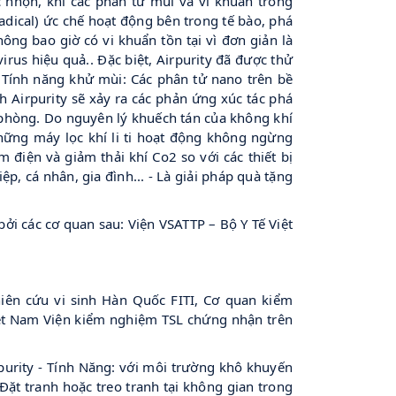
c nhọn, khi các phân tử mùi và vi khuẩn trong
adical) ức chế hoạt động bên trong tế bào, phá
ông bao giờ có vi khuẩn tồn tại vì đơn giản là
rus hiệu quả.. Đặc biệt, Airpurity đã được thử
- Tính năng khử mùi: Các phân tử nano trên bề
h Airpurity sẽ xảy ra các phản ứng xúc tác phá
 phòng. Do nguyên lý khuếch tán của không khí
những máy lọc khí li ti hoạt động không ngừng
 điện và giảm thải khí Co2 so với các thiết bị
p, cá nhân, gia đình... - Là giải pháp quà tặng
ởi các cơ quan sau: Viện VSATTP – Bộ Y Tế Việt
ên cứu vi sinh Hàn Quốc FITI, Cơ quan kiểm
ệt Nam Viện kiểm nghiệm TSL chứng nhận trên
purity - Tính Năng: với môi trường khô khuyến
Đặt tranh hoặc treo tranh tại không gian trong