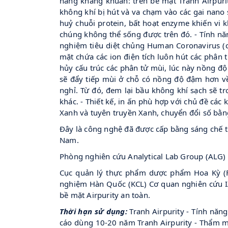
năng kháng khuẩn: trên bề mặt Tranh Airpurit
không khí bị hút và va chạm vào các gai nano 
huỷ chuỗi protein, bất hoạt enzyme khiến vi k
chúng không thể sống được trên đó. - Tính năn
nghiệm tiêu diệt chủng Human Coronavirus (ch
mặt chứa các ion điện tích luôn hút các phân 
hủy cấu trúc các phân tử mùi, lúc này nồng đ
sẽ đẩy tiếp mùi ở chỗ có nồng độ đậm hơn về 
nghỉ. Từ đó, đem lại bầu không khí sạch sẽ tr
khác. - Thiết kế, in ấn phù hợp với chủ đề các
Xanh và tuyên truyền Xanh, chuyển đổi số bằn
Đây là công nghệ đã được cấp bằng sáng chế tr
Nam.
Phòng nghiên cứu Analytical Lab Group (ALG)
Cục quản lý thực phẩm dược phẩm Hoa Kỳ (F
nghiệm Hàn Quốc (KCL) Cơ quan nghiên cứu I
bề mặt Airpurity an toàn.
Thời hạn sử dụng:
Tranh Airpurity - Tính năn
cáo dùng 10-20 năm Tranh Airpurity - Thẩm m