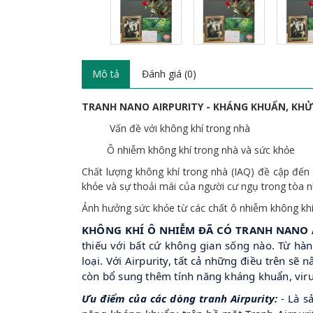
Mô tả
Đánh giá (0)
TRANH NANO AIRPURITY - KHÁNG KHUẨN, KHỬ 
Vấn đề với không khí trong nhà
Ô nhiễm không khí trong nhà và sức khỏe
Chất lượng không khí trong nhà (IAQ) đề cập đến c
khỏe và sự thoải mái của người cư ngụ trong tòa n
Ảnh hưởng sức khỏe từ các chất ô nhiễm không khí 
KHÔNG KHÍ Ô NHIỄM ĐÃ CÓ TRANH NANO 
thiếu với bất cứ không gian sống nào. Từ hà
loại. Với Airpurity, tất cả những điều trên sẽ
còn bổ sung thêm tính năng kháng khuẩn, viru
Ưu điểm của các dòng tranh Airpurity:
- Là s