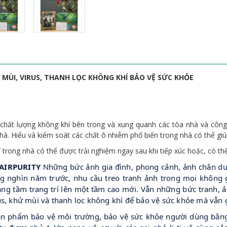
MÙI, VIRUS, THANH LỌC KHÔNG KHÍ BẢO VỆ SỨC KHỎE
hất lượng không khí bên trong và xung quanh các tòa nhà và công tr
hà. Hiểu và kiểm soát các chất ô nhiễm phổ biến trong nhà có thể giú
trong nhà có thể được trải nghiệm ngay sau khi tiếp xúc hoặc, có th
AIRPURITY
Những bức ảnh gia đình, phong cảnh, ảnh chân dung,
ng nghìn năm trước, nhu cầu treo tranh ảnh trong mọi không g
 nâng tầm trang trí lên một tầm cao mới. Vẫn những bức tranh, 
s, khử mùi và thanh lọc không khí để bảo vệ sức khỏe mà vẫn 
ản phẩm bảo vệ môi trường, bảo vệ sức khỏe người dùng bằng n