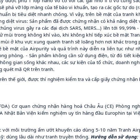
y được phủ 1 lớp nano vô cơ với các gai nhỏ li ti vô cùng sắ
sẽ phá vỡ lớp màng của tế bào vi khuẩn, tạo ra các gốc tự do (r
huẩn bị tiêu diệt nhanh chóng. Vì vậy, trên bề mặt của tranh kh
g diệt virus: Sản phẩm đã được chứng nhận có khả năng diệt vi
ủng virus gây ra các đại dịch SARS, MERS...) lên tới 99,99% 
tử mùi trong không khí vào, khi không khí tiếp xúc bề mặt Tran
ộ mùi ở khu vực xung quanh tranh sẽ loãng hơn nơi khác trong
bề mặt của Airpurity và quá trình này diễn ra liên tục như 
ong phòng. - Sản phẩm không cần sử dụng điện, từ đó tiết kiệm
 không gian sống khác nhau, các sự kiện của tổ chức, doanh nghiệ
g quét mã QR trên tranh.
ên thế giới, được thí nghiệm kiểm tra và cấp giấy chứng nhận b
DA) Cơ quan chứng nhận hàng hoá Châu Âu (CE) Phòng nghi
A Nhật Bản Viện kiểm nghiệm uy tín hàng đầu Europhin tại Vi
g: với môi trường ẩm ướt khuyến cáo dùng 5-10 năm Tranh Air
ỹ: dùng lâu dài như tranh truyền thống.
Hướng dẫn sử dụng: