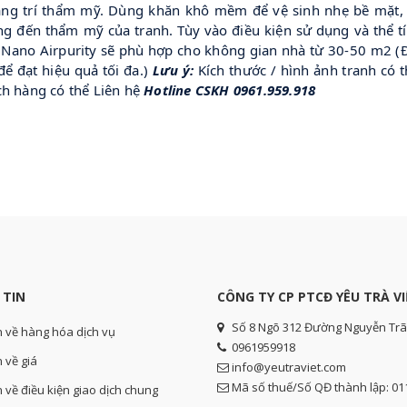
ng trí thẩm mỹ. Dùng khăn khô mềm để vệ sinh nhẹ bề mặt, tr
g đến thẩm mỹ của tranh. Tùy vào điều kiện sử dụng và thể t
h Nano Airpurity sẽ phù hợp cho không gian nhà từ 30-50 m2 
ể đạt hiệu quả tối đa.)
Lưu ý:
Kích thước / hình ảnh tranh có 
ch hàng có thể Liên hệ
Hotline CSKH 0961.959.918
 TIN
CÔNG TY CP PTCĐ YÊU TRÀ VI
Số 8 Ngõ 312 Đường Nguyễn Trã
n về hàng hóa dịch vụ
0961959918
 về giá
info@yeutraviet.com
Mã số thuế/Số QĐ thành lập: 0
n về điều kiện giao dịch chung