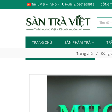
Tiếng Việt
VND
Hotline: 0961959918
CÔNG TY
TRANG CHỦ
SẢN PHẨM TRÀ
TR
Trang chủ
Công t
TIN TỨC - SỰ KIỆN
LIÊN HỆ