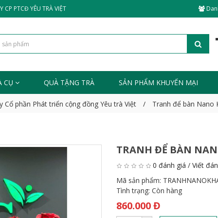
 CP PTCĐ YÊU TRÀ VIỆT
Dan
À CỤ
QUÀ TẶNG TRÀ
SẢN PHẨM KHUYẾN MẠI
y Cổ phần Phát triển cộng đồng Yêu trà Việt
Tranh để bàn Nano
TRANH ĐỂ BÀN NAN
0 đánh giá
/
Viết đán
Mã sản phẩm:
TRANHNANOKH
Tình trạng:
Còn hàng
860.000 Đ