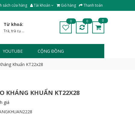
h sách cửa hàng
Tài khoản
Giỏ hàng
Thanh toán
0
0
0
Từ khoá:
Trà
,
trà cụ
...
YOUTUBE
CỘNG ĐỒNG
 Kháng Khuẩn KT22x28
O KHÁNG KHUẨN KT22X28
h giá
ANGKHUAN2228