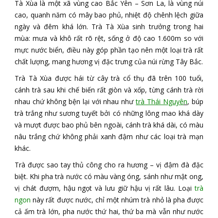
Tà Xùa là một xã vùng cao Bắc Yên – Sơn La, là vùng núi
cao, quanh năm có mây bao phủ, nhiệt độ chênh lệch giữa
ngày và đêm khá lớn. Trà Tà Xùa sinh trưởng trong hai
mùa: mưa và khô rất rõ rệt, sống ở độ cao 1.600m so với
mực nước biển, điều này góp phần tạo nên một loại trà rất
chất lượng, mang hương vị đặc trưng của núi rừng Tây Bắc.
Trà Tà Xùa được hái từ cây trà cổ thụ đã trên 100 tuổi,
cánh trà sau khi chế biến rất giòn và xốp, từng cánh trà rời
nhau chứ không bện lại với nhau như
trà Thái Nguyê
n
, búp
trà trắng như sương tuyết bởi có những lông mao khá dày
và mượt được bao phủ bên ngoài, cánh trà khá dài, có màu
nâu trắng chứ không phải xanh đậm như các loại trà mạn
khác.
Trà được sao tay thủ công cho ra hương – vị đậm đà đặc
biệt. Khi pha trà nước có màu vàng óng, sánh như mật ong,
vị chát đượm, hậu ngọt và lưu giữ hậu vị rất lâu. Loại
trà
ngon
này rất được nước, chỉ một nhúm trà nhỏ là pha được
cả ấm trà lớn, pha nước thứ hai, thứ ba mà vẫn như nước