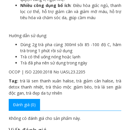
Nhiều công dụng bổ ích
: Điều hòa giấc ngủ, thanh
lọc cơ thể, hỗ trợ giảm cân và giảm mỡ máu, hỗ trợ
tiêu hóa và chăm sóc da, giúp cầm máu
Hướng dẫn sử dụng:
Dùng 2g trà pha cùng 300ml sôi 85 -100 độ C, hâm
trà trong 1 phút rồi sử dụng
Trà có thể uống nóng hoặc lạnh
Trà đã pha nên sử dụng trong ngày
OCOP | ISO 2200:2018 No UASL23.2205
Tag:
trà lá sen thanh xuân halise
,
trà giảm cân halise
,
trà
detox thanh nhiệt
,
trà thảo mộc giảm béo
,
trà lá sen giải
độc gan
,
trà đẹp da tự nhiên
Đánh giá (0)
Không có đánh giá cho sản phẩm này.