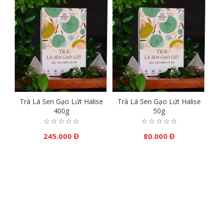
se
Trà Lá Sen Gạo Lứt Halise
Trà Lá Sen Gạo Lứt Halise
T
400g
50g
245.000 Đ
80.000 Đ