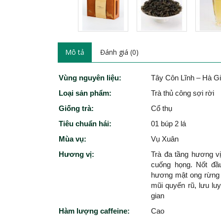
Mô tả
Đánh giá (0)
Vùng nguyên liệu:
Tây Côn Lĩnh – Hà G
Loại sản phẩm:
Trà thủ công sợi rời
Giống trà:
Cổ thụ
Tiêu chuẩn hái:
01 búp 2 lá
Mùa vụ:
Vụ Xuân
Hương vị:
Trà đa tầng hương vị,
cuống họng. Nốt đầ
hương mật ong rừng 
mũi quyến rũ, lưu lu
gian
Hàm lượng caffeine:
Cao