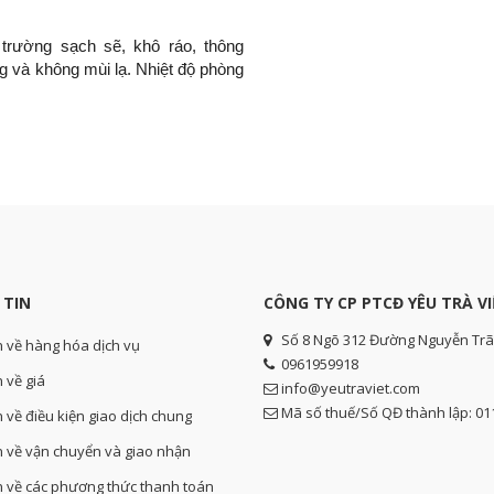
trường sạch sẽ, khô ráo, thông
g và không mùi lạ. Nhiệt độ phòng
 TIN
CÔNG TY CP PTCĐ YÊU TRÀ VI
Số 8 Ngõ 312 Đường Nguyễn Trã
n về hàng hóa dịch vụ
0961959918
 về giá
info@yeutraviet.com
Mã số thuế/Số QĐ thành lập: 0
n về điều kiện giao dịch chung
n về vận chuyển và giao nhận
n về các phương thức thanh toán