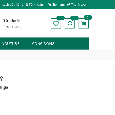
h sách cửa hàng
Tài khoản
Giỏ hàng
Thanh toán
0
0
0
Từ khoá:
Trà
,
trà cụ
...
YOUTUBE
CỘNG ĐỒNG
Ý
Ý
h giá