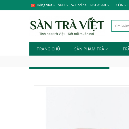
Tiếng Việt
VND
Hotline: 0961959918
CÔNG TY
TRANG CHỦ
SẢN PHẨM TRÀ
TR
TIN TỨC - SỰ KIỆN
LIÊN HỆ