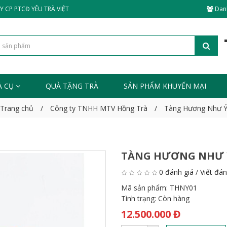
 CP PTCĐ YÊU TRÀ VIỆT
Dan
À CỤ
QUÀ TẶNG TRÀ
SẢN PHẨM KHUYẾN MẠI
Trang chủ
Công ty TNHH MTV Hồng Trà
Tàng Hương Như 
TÀNG HƯƠNG NHƯ 
0 đánh giá
/
Viết đán
Mã sản phẩm:
THNY01
Tình trạng:
Còn hàng
12.500.000 Đ