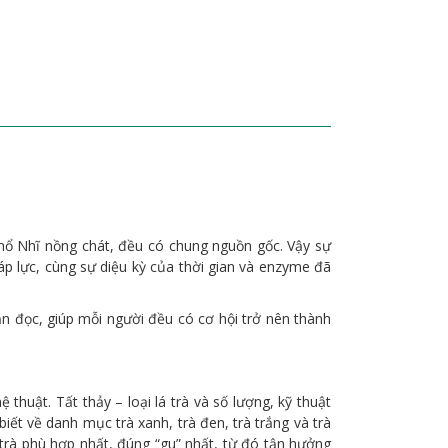
 Phổ Nhĩ nồng chát, đều có chung nguồn gốc. Vậy sự
 áp lực, cùng sự diệu kỳ của thời gian và enzyme đã
ạn đọc, giúp mỗi người đều có cơ hội trở nên thành
huật. Tất thảy – loại lá trà và số lượng, kỹ thuật
ết về danh mục trà xanh, trà đen, trà trắng và trà
 trà phù hợp nhất, đúng “gu” nhất, từ đó tận hưởng