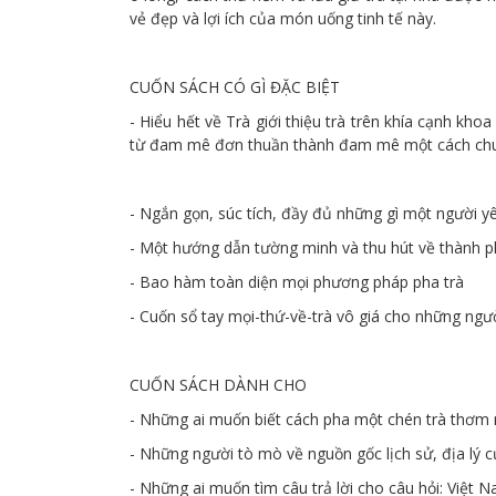
vẻ đẹp và lợi ích của món uống tinh tế này.
CUỐN SÁCH CÓ GÌ ĐẶC BIỆT
- Hiểu hết về Trà giới thiệu trà trên khía cạnh 
từ đam mê đơn thuần thành đam mê một cách chu
- Ngắn gọn, súc tích, đầy đủ những gì một người y
- Một hướng dẫn tường minh và thu hút về thành p
- Bao hàm toàn diện mọi phương pháp pha trà
- Cuốn sổ tay mọi-thứ-về-trà vô giá cho những ngườ
CUỐN SÁCH DÀNH CHO
- Những ai muốn biết cách pha một chén trà thơm n
- Những người tò mò về nguồn gốc lịch sử, địa lý củ
- Những ai muốn tìm câu trả lời cho câu hỏi: Việt 