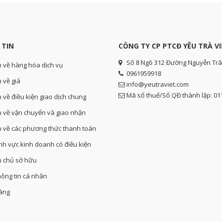
 TIN
CÔNG TY CP PTCĐ YÊU TRÀ VI
Số 8 Ngõ 312 Đường Nguyễn Trã
n về hàng hóa dịch vụ
0961959918
 về giá
info@yeutraviet.com
Mã số thuế/Số QĐ thành lập: 0
n về điều kiện giao dịch chung
n về vận chuyển và giao nhận
n về các phương thức thanh toán
ĩnh vực kinh doanh có điều kiện
n chủ sở hữu
hông tin cá nhân
hàng