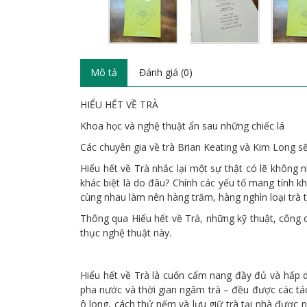
Mô tả
Đánh giá (0)
HIỂU HẾT VỀ TRÀ
Khoa học và nghệ thuật ẩn sau những chiếc lá
Các chuyên gia về trà Brian Keating và Kim Long s
Hiểu hết về Trà nhắc lại một sự thật có lẽ không 
khác biệt là do đâu? Chính các yếu tố mang tính kh
cùng nhau làm nên hàng trăm, hàng nghìn loại trà tr
Thông qua Hiểu hết về Trà, những kỹ thuật, công c
thục nghệ thuật này.
Hiểu hết về Trà là cuốn cẩm nang đầy đủ và hấp dẫ
pha nước và thời gian ngâm trà – đều được các tác
ô long, cách thử nếm và lưu giữ trà tại nhà được 