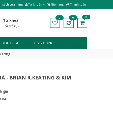
h sách cửa hàng
Tài khoản
Giỏ hàng
Thanh toán
0
0
0
Từ khoá:
Trà
,
trà cụ
...
YOUTUBE
CỘNG ĐỒNG
m Long
RÀ - BRIAN R.KEATING & KIM
h giá
TRA