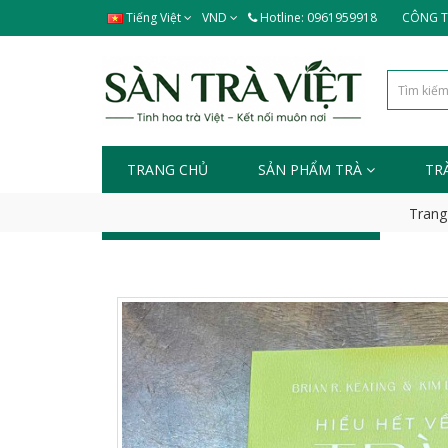
Tiếng Việt
VND
Hotline: 0961959918
CÔNG TY
TRANG CHỦ
SẢN PHẨM TRÀ
TR
Trang
TIN TỨC - SỰ KIỆN
LIÊN HỆ