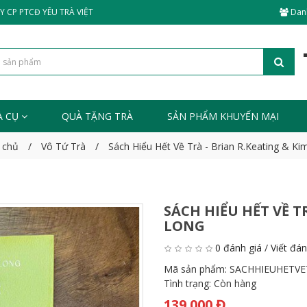
 CP PTCĐ YÊU TRÀ VIỆT
Dan
À CỤ
QUÀ TẶNG TRÀ
SẢN PHẨM KHUYẾN MẠI
 chủ
Vô Tứ Trà
Sách Hiểu Hết Về Trà - Brian R.Keating & Ki
SÁCH HIỂU HẾT VỀ T
LONG
0 đánh giá
/
Viết đán
Mã sản phẩm:
SACHHIEUHETVE
Tình trạng:
Còn hàng
139.000 Đ