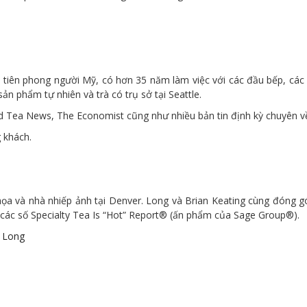
à tiên phong người Mỹ, có hơn 35 năm làm việc với các đầu bếp, các 
ản phẩm tự nhiên và trà có trụ sở tại Seattle.
rld Tea News, The Economist cũng như nhiều bản tin định kỳ chuyên v
 khách.
họa và nhà nhiếp ảnh tại Denver. Long và Brian Keating cùng đóng 
 các số Specialty Tea Is “Hot” Report® (ấn phẩm của Sage Group®).
m Long