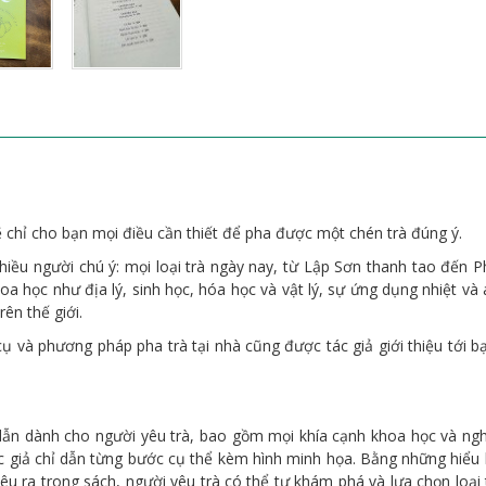
ẽ chỉ cho bạn mọi điều cần thiết để pha được một chén trà đúng ý.
nhiều người chú ý: mọi loại trà ngày nay, từ Lập Sơn thanh tao đến
oa học như địa lý, sinh học, hóa học và vật lý, sự ứng dụng nhiệt và
ên thế giới.
ụ và phương pháp pha trà tại nhà cũng được tác giả giới thiệu tới b
n dành cho người yêu trà, bao gồm mọi khía cạnh khoa học và nghệ t
 giả chỉ dẫn từng bước cụ thể kèm hình minh họa. Bằng những hiểu bi
nêu ra trong sách, người yêu trà có thể tự khám phá và lựa chọn loại