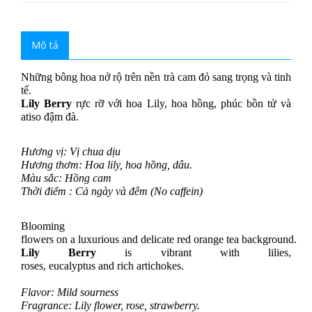
Mô tả
Những bông hoa nở rộ trên nền trà cam đỏ sang trọng và tinh 
tế.
Lily Berry
 rực rỡ với hoa Lily, hoa hồng, phúc bồn tử và 
atiso đậm đà.
Hương vị: Vị chua dịu
Hương thơm: Hoa lily, hoa hồng, dâu.
Màu sắc: Hồng cam
Thời điểm : Cả ngày và đêm (No caffein)
Blooming 
flowers 
on
a
luxurious
and
delicate
red
orange
tea
background
. 
Lily
Berry
 is vibrant 
with
 lilies, 
roses, 
eucalyptus
and
rich
 artichokes.      
Flavor: Mild sourness
Fragrance: Lily flower, rose, strawberry.