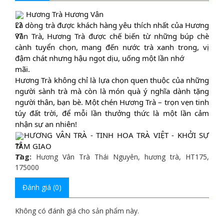
Hương Trà Hương Vân
Là dòng trà được khách hàng yêu thích nhất của Hương
Vân Trà, Hương Trà được chế biến từ những búp chè
cành tuyển chọn, mang đến nước trà xanh trong, vị
đậm chát nhưng hậu ngọt dịu, uống một lần nhớ
mãi.
Hương Trà không chỉ là lựa chọn quen thuộc của những
người sành trà mà còn là món quà ý nghĩa dành tặng
người thân, bạn bè. Một chén Hương Trà – trọn vẹn tinh
túy đất trời, để mỗi lần thưởng thức là một lần cảm
nhận sự an nhiên!
HƯƠNG VÂN TRÀ - TINH HOA TRÀ VIỆT - KHỞI SỰ
TÂM GIAO
Tag:
Hương Vân Trà Thái Nguyên
,
hương trà
,
HT175
,
175000
Đánh giá (0)
Không có đánh giá cho sản phẩm này.