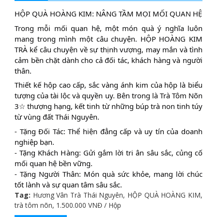
HỘP QUÀ HOÀNG KIM: NÂNG TẦM MỌI MỐI QUAN HỆ
Trong mỗi mối quan hệ, một món quà ý nghĩa luôn
mang trong mình một câu chuyện. HỘP HOÀNG KIM
TRÀ kể câu chuyện về sự thịnh vượng, may mắn và tình
cảm bền chặt dành cho cả đối tác, khách hàng và người
thân.
Thiết kế hộp cao cấp, sắc vàng ánh kim của hộp là biểu
tượng của tài lộc và quyền uy. Bên trong là Trà Tôm Nõn
3☆ thượng hạng, kết tinh từ những búp trà non tinh túy
từ vùng đất Thái Nguyên.
- Tặng Đối Tác: Thể hiện đẳng cấp và uy tín của doanh
nghiệp bạn.
- Tặng Khách Hàng: Gửi gắm lời tri ân sâu sắc, củng cố
mối quan hệ bền vững.
- Tặng Người Thân: Món quà sức khỏe, mang lời chúc
tốt lành và sự quan tâm sâu sắc.
Tag:
Hương Vân Trà Thái Nguyên
,
HỘP QUÀ HOÀNG KIM
,
trà tôm nõn
,
1.500.000 VNĐ / Hộp