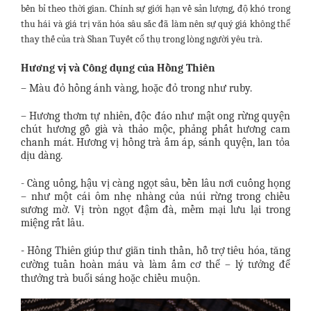
bền bỉ theo thời gian. Chính sự giới hạn về sản lượng, độ khó trong
thu hái và giá trị văn hóa sâu sắc đã làm nên sự quý giá không thể
thay thế của trà Shan Tuyết cổ thụ trong lòng người yêu trà.
Hương vị và Công dụng của Hồng Thiên
– Màu đỏ hồng ánh vàng, hoặc đỏ trong như ruby.
– Hương thơm tự nhiên, độc đáo như mật ong rừng
quyện
chút hương gỗ già và thảo mộc
, phảng phất hương cam
chanh mát. Hương vị hồng trà ấm áp, sánh quyện, lan tỏa
dịu dàng.
-
Càng uống, hậu vị càng ngọt sâu, bền lâu nơi cuống họng
– như một cái ôm nhẹ nhàng của núi rừng trong chiều
sương mờ.
Vị tròn ngọt đậm đà, mềm mại lưu lại trong
miệng rất lâu.
-
Hồng Thiên giúp thư giãn tinh thần, hỗ trợ tiêu hóa, tăng
cường tuần hoàn máu và làm ấm cơ thể – lý tưởng để
thưởng trà buổi sáng hoặc chiều muộn.