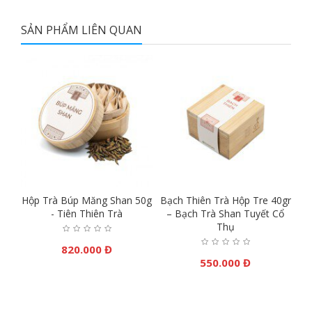
SẢN PHẨM LIÊN QUAN
M
Hộp Trà Búp Măng Shan 50g
Bạch Thiên Trà Hộp Tre 40gr
L
N
- Tiên Thiên Trà
– Bạch Trà Shan Tuyết Cổ
Tr
Thụ
820.000 Đ
550.000 Đ