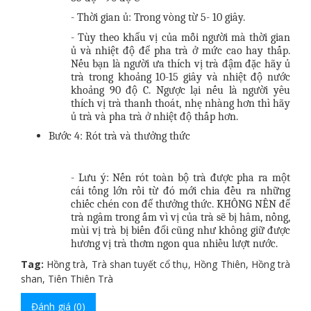
- Thời gian ủ: Trong vòng từ 5- 10 giây.
- Tùy theo khẩu vị của mỗi người mà thời gian
ủ và nhiệt độ để pha trà ở mức cao hay thấp.
Nếu bạn là người ưa thích vị trà đậm đặc hãy ủ
trà trong khoảng 10-15 giây và nhiệt độ nước
khoảng 90 độ C. Ngược lại nếu là người yêu
thích vị trà thanh thoát, nhẹ nhàng hơn thì hãy
ủ trà và pha trà ở nhiệt độ thấp hơn.
Bước 4: Rót trà và thưởng thức
- Lưu ý: Nến rót toàn bộ trà được pha ra một
cái tống lớn rồi từ đó mới chia đều ra những
chiếc chén con để thưởng thức. KHÔNG NÊN để
trà ngâm trong ấm vì vị của trà sẽ bị hâm, nồng,
mùi vị trà bị biến đổi cũng như không giữ được
hương vị trà thơm ngon qua nhiều lượt nước.
Tag:
Hồng trà
,
Trà shan tuyết cổ thụ
,
Hồng Thiên
,
Hồng trà
shan
,
Tiên Thiên Trà
Đánh giá (0)