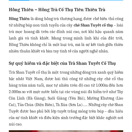
Hồng Thiên – Hồng Trà Cổ Thụ Tiên Thiên Trà
Hồng Thiên
là dòng hồng trà thượng hạng, được chế biến thủ công
từ những búp non tinh tuyển của cây
chè Shan Tuyết cổ thụ
– loài
trà mọc hoang dã trên các đỉnh núi cao, nơi khí hậu quanh năm
lạnh giá và tinh khiết. Mang trong mình linh khí của đất trời,
Hồng Thiên không chỉ là một loại trà, mà là sự kết tinh giữa thiên
nhiên thuần khiết và bàn tay tinh tế của người nghệ nhân.
Sự quý hiếm và đặc biệt của Trà Shan Tuyết Cổ Thụ
Trà Shan Tuyết cổ thụ là một trong những dòng trà xanh quý hiếm
bậc nhất Việt Nam, được hái thủ công từ những cây chè cổ thụ
hàng trăm năm tuổi, mọc tự nhiên trên độ cao từ 1.000m đến hơn
2.000m so với mực nước biển tại các vùng núi đá hiểm trở như Tây
Côn Lĩnh (Hà Giang), Suối Giàng (Yên Bái), Mường Khương (Lào
Cai), Tủa Chùa (Điện Biên), Tà Xùa (Sơn La)….. Những cây chè Shan
Tuyết được bao phủ bởi lớp tuyết trắng mỏng trên búp – dấu hiệu
của sự tinh khiết và điều kiện sinh trưởng đặc biệt khắc nghiệt nơi
núi cao.