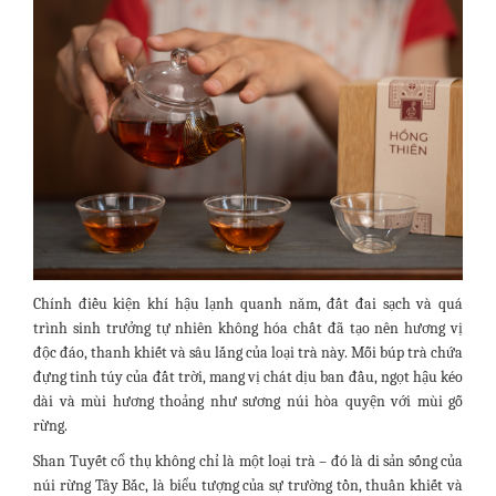
Chính điều kiện khí hậu lạnh quanh năm, đất đai sạch và quá
trình sinh trưởng tự nhiên không hóa chất đã tạo nên hương vị
độc đáo, thanh khiết và sâu lắng của loại trà này. Mỗi búp trà chứa
đựng tinh túy của đất trời, mang vị chát dịu ban đầu, ngọt hậu kéo
dài và mùi hương thoảng như sương núi hòa quyện với mùi gỗ
rừng.
Shan Tuyết cổ thụ không chỉ là một loại trà – đó là di sản sống của
núi rừng Tây Bắc, là biểu tượng của sự trường tồn, thuần khiết và