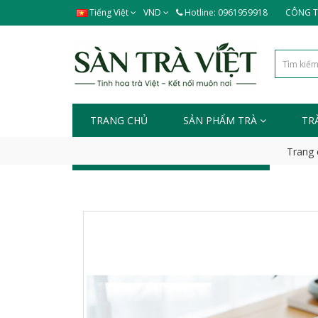
Tiếng Việt
VND
Hotline: 0961959918
CÔNG TY
TRANG CHỦ
SẢN PHẨM TRÀ
TR
Trang 
TIN TỨC - SỰ KIỆN
LIÊN HỆ