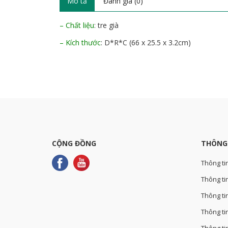
Mô tả
Đánh giá (0)
– Chất liệu
: tre già
– Kích thước
: D*R*C (66 x 25.5 x 3.2cm)
CỘNG ĐỒNG
THÔNG
Thông ti
Thông tin
Thông ti
Thông ti