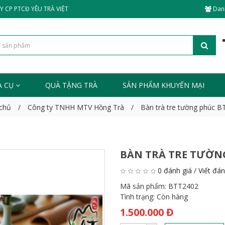
 CP PTCĐ YÊU TRÀ VIỆT
Dan
À CỤ
QUÀ TẶNG TRÀ
SẢN PHẨM KHUYẾN MẠI
chủ
Công ty TNHH MTV Hồng Trà
Bàn trà tre tường phúc 
BÀN TRÀ TRE TƯỜN
0 đánh giá
/
Viết đán
Mã sản phẩm:
BTT2402
Tình trạng:
Còn hàng
1.500.000 Đ