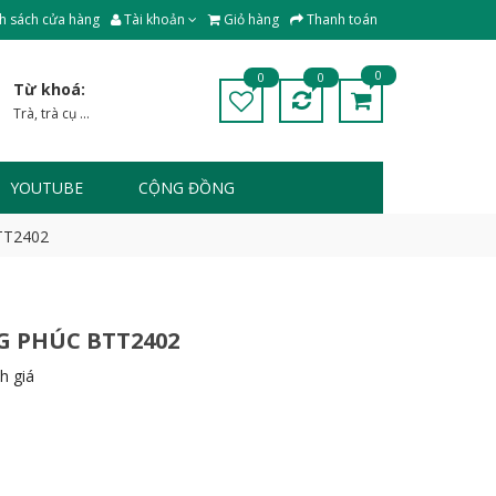
h sách cửa hàng
Tài khoản
Giỏ hàng
Thanh toán
0
0
0
Từ khoá:
Trà
,
trà cụ
...
YOUTUBE
CỘNG ĐỒNG
BTT2402
G PHÚC BTT2402
h giá