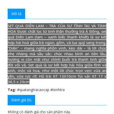
Mô tả
SET QUÀ DIÊN LAM – TRÀ CỦA SỰ TĨNH TẠI VÀ TINH
HOA Được chắt lọc từ tinh thần thưởng trà Á Đông, set
quà Diên Lam (lam – xanh biếc thanh khiết) là sự kết
hợp hài hoà giữa trà ngon, gốm, và lụa quý sang trọng.
"Diên" – mang nghĩa phồn vinh, kéo dài – là lời chúc
nhẹ nhàng mà sâu sắc: chúc nhau bình an bền lâu,
hương vị còn mãi như chính buổi trà thanh tịnh giữa
đời vội vã. Set quà là sự kết hợp hài hòa giữa tĩnh và
sinh, mộc và hoa, như một lời chúc trọn vẹn: vừa an
yên, vừa rực rỡ. Hũ trà: KT 13X10cm Túi vải: KT 17 x
38,5 x 29cm
Tag:
#quatangtracaocap #tenhtra
Đánh giá (0)
Không có đánh giá cho sản phẩm này.